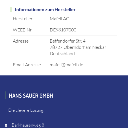
Informationen zum Hersteller
Hersteller
Mafell AG
WEEE-Nr
DE98107000
Adresse
Beffendorfer Str. 4
78727 Oberndorf am Neckar
Deutschland
Email-Adresse
mafell@mafell.de
HANS SAUER GMBH
Die clevere Lösung.
Barkhausenweg 8