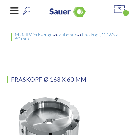
0
Mafell Werkzeuge
->
Zubehör
->
Fräskopf, Ø 163 x
60 mm
FRÄSKOPF, Ø 163 X 60 MM